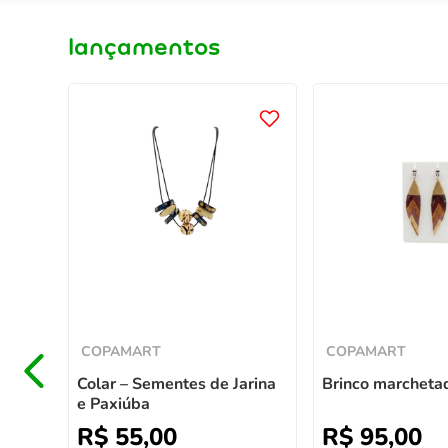
lançamentos
Grão
COPAMART
COPAMART
Colar – Sementes de Jarina
Brinco marcheta
e Paxiúba
R$
55
,
00
R$
95
,
00