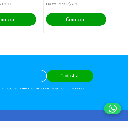
$
150
,
00
Em até
2
x de
R$
7
,
50
omprar
Comprar
Cadastrar
comunicações promocionais e novidades conforme nossa