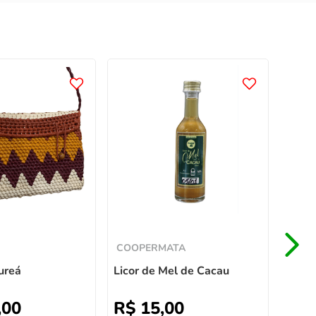
COO
Licor
R$
Em até
COOPERMATA
ureá
Licor de Mel de Cacau
,
00
R$
15
,
00