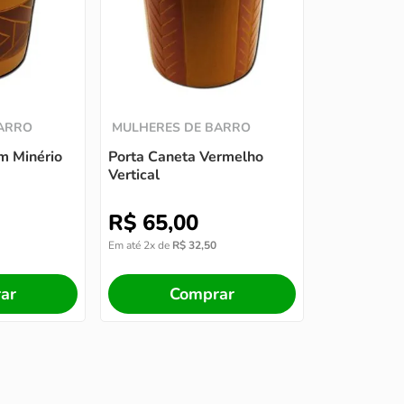
BARRO
MULHERES DE BARRO
m Minério
Porta Caneta Vermelho
Vertical
R$
65
,
00
Em até
2
x de
R$
32
,
50
ar
Comprar