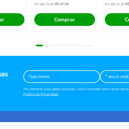
Em até
2
x de
R$
47
,
50
Em até
2
x de
R
ar
Comprar
C
sas
*Ao informar seus dados pessoais, você concorda com o envio de 
Política de Privacidade