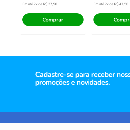
Em até
2
x de
R$
27
,
50
Em até
2
x de
R$
47
,
50
Comprar
Compr
Cadastre-se para receber nos
promoções e novidades.