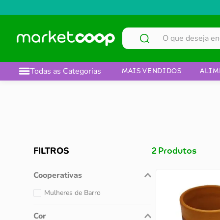
O que deseja encontrar?
Todas as Categorias
MAIS VENDIDOS
ALIM
FILTROS
2
Produtos
Cooperativas
Mulheres de Barro
Cor