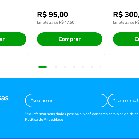
R$
95
,
00
R$
300
Em até
2
x de
R$
47
,
50
Em até
2
x de
R
ar
Comprar
C
sas
*Ao informar seus dados pessoais, você concorda com o envio de 
Política de Privacidade