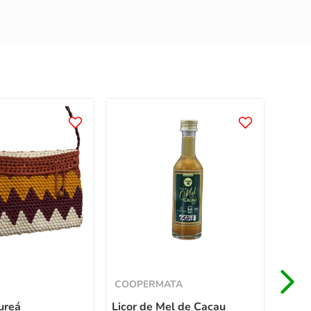
COO
Licor
R$
Em até
COOPERMATA
ureá
Licor de Mel de Cacau