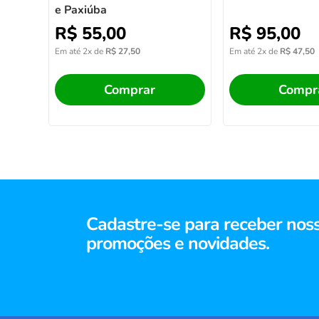
e Paxiúba
R$
55
,
00
R$
95
,
00
Em até
2
x de
R$
27
,
50
Em até
2
x de
R$
47
,
50
Comprar
Compr
Cadastre-se para receber nos
promoções e novidades.