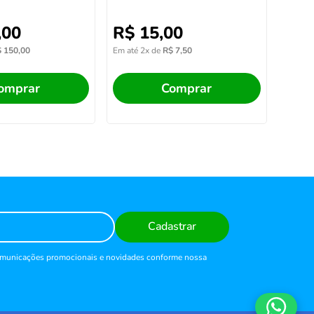
,
00
R$
15
,
00
$
150
,
00
Em até
2
x de
R$
7
,
50
omprar
Comprar
Cadastrar
comunicações promocionais e novidades conforme nossa