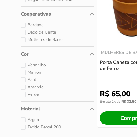
Cooperativas
Bordana
Dedo de Gente
Mulheres de Barro
MULHERES DE 
Cor
Porta Caneta co
Vermelho
de Ferro
Marrom
Azul
Amarelo
R$
65
,
00
Verde
Em até
2
x de
R$
32
,
50
Material
Compr
Argila
Tecido Percal 200