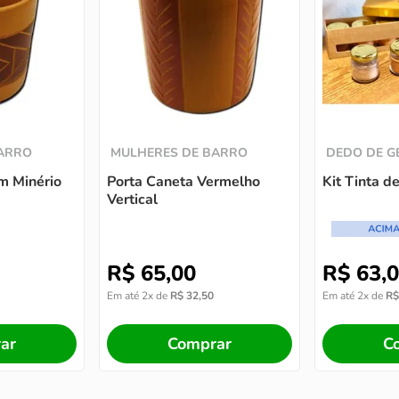
BARRO
MULHERES DE BARRO
DEDO DE G
m Minério
Porta Caneta Vermelho
Kit Tinta d
Vertical
R$
65
,
00
R$
63
,
0
Em até
2
x de
R$
32
,
50
Em até
2
x de
R$
ar
Comprar
C