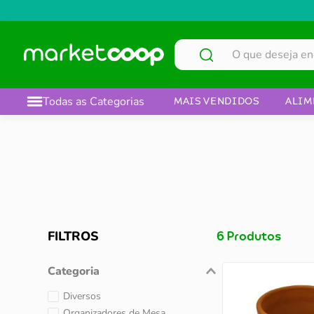
O que deseja encontrar?
Todas as Categorias
MAIS VENDIDOS
ALIM
FILTROS
6
Produtos
Categoria
Diversos
Organizadores de Mesa