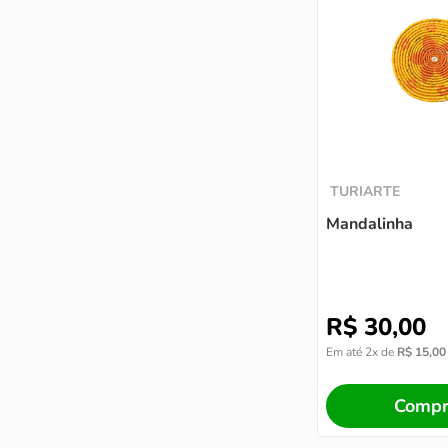
TURIARTE
Mandalinha
R$
30
,
00
Em até
2
x de
R$
15
,
00
Compr