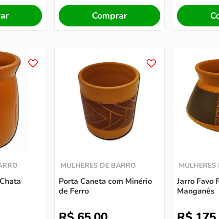
ar
Comprar
C
BARRO
MULHERES DE BARRO
MULHERES 
 Chata
Porta Caneta com Minério
Jarro Favo 
de Ferro
Manganês
R$
65
,
00
R$
175
,