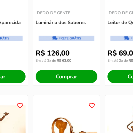
DEDO DE GENTE
DEDO DE G
Aparecida
Luminária dos Saberes
Leitor de Q
R$
126
,
00
R$
69
,
0
Em até
2
x de
R$
63
,
00
Em até
2
x de
R$
ar
Comprar
C