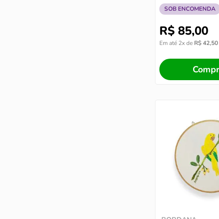
SOB ENCOMENDA
R$
85
,
00
Em até
2
x de
R$
42
,
50
Compr