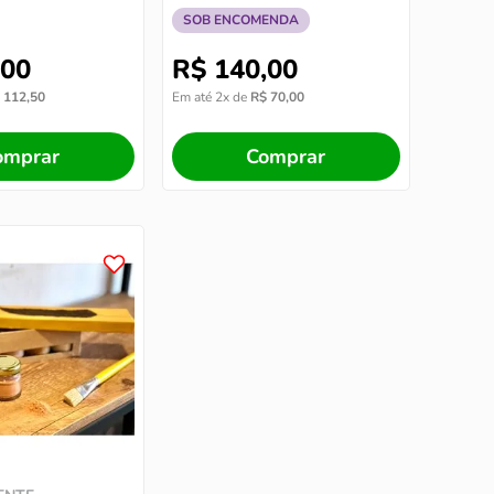
SOB ENCOMENDA
00
R$
140
,
00
112
,
50
Em até
2
x de
R$
70
,
00
omprar
Comprar