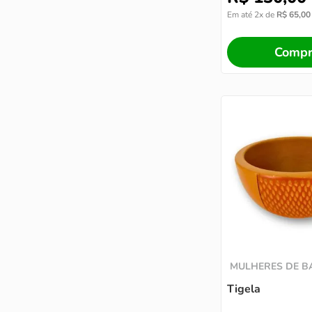
Em até
2
x de
R$
65
,
00
Compr
MULHERES DE 
Tigela