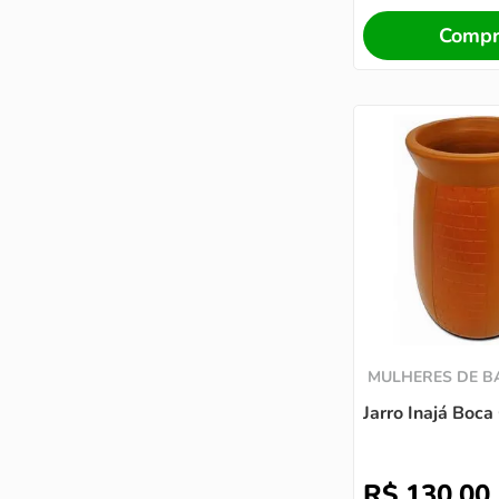
Compr
MULHERES DE 
Jarro Inajá Boca
R$
130
,
00