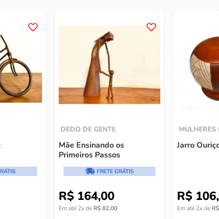
DEDO DE GENTE
MULHERES 
k
Mãe Ensinando os
Jarro Ouriç
Primeiros Passos
R$
164
,
00
R$
106
,
Em até
2
x de
R$
82
,
00
Em até
2
x de
R$