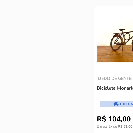
DEDO DE GENTE
Bicicleta Monar
R$
104
,
00
Em até
2
x de
R$
52
,
00