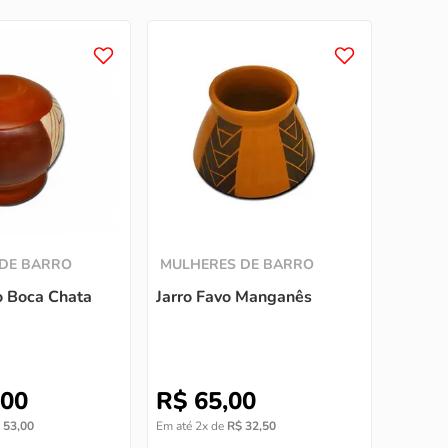
DE BARRO
MULHERES DE BARRO
o Boca Chata
Jarro Favo Manganês
00
R$
65
,
00
53
,
00
Em até
2
x de
R$
32
,
50