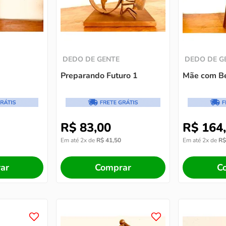
DEDO DE GENTE
DEDO DE G
Preparando Futuro 1
Mãe com B
R$
83
,
00
R$
164
,
Em até
2
x de
R$
41
,
50
Em até
2
x de
R$
ar
Comprar
C