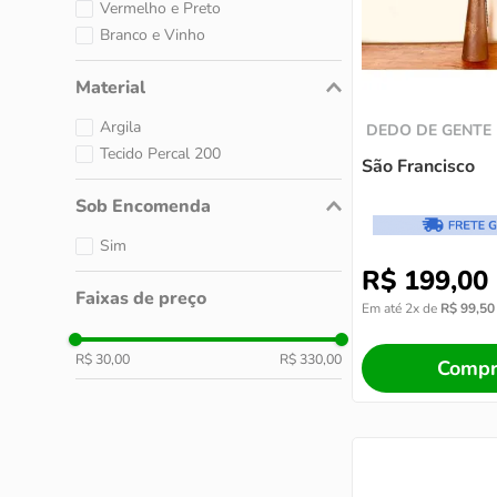
Vermelho e Preto
Branco e Vinho
Material
Argila
DEDO DE GENTE
Tecido Percal 200
São Francisco
Sob Encomenda
Sim
R$
199
,
00
Faixas de preço
Em até
2
x de
R$
99
,
50
R$ 30,00
R$ 330,00
Compr