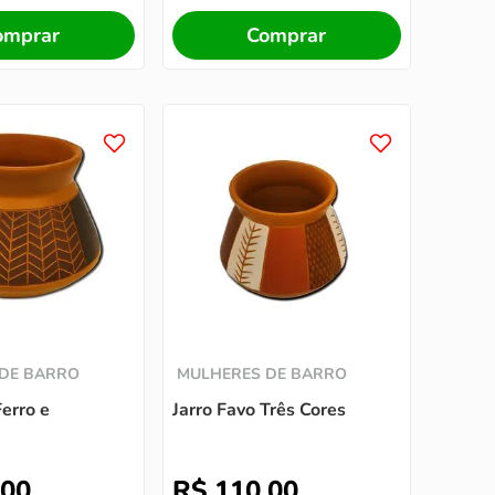
omprar
Comprar
DE BARRO
MULHERES DE BARRO
Ferro e
Jarro Favo Três Cores
00
R$
110
,
00