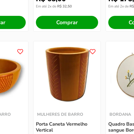
Em até
2
x de
R$
32
,
50
Em até
2
x de
R$
ar
Comprar
C
BARRO
MULHERES DE BARRO
BORDANA
Porta Caneta Vermelho
Quadro Bas
Vertical
sangue Bor