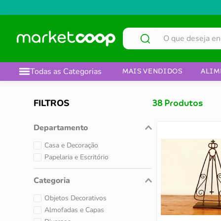
O que deseja encontrar?
Todas as Categorias
MAIS VENDIDOS
ALIM
FILTROS
38
Produtos
Departamento
Casa e Decoração
Papelaria e Escritório
Categoria
Objetos Decorativos
Almofadas e Capas