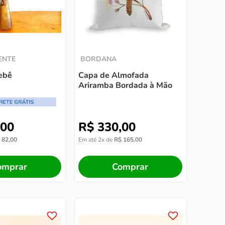
ENTE
BORDANA
ebê
Capa de Almofada
Ariramba Bordada à Mão
00
R$
330
,
00
82
,
00
Em até
2
x de
R$
165
,
00
omprar
Comprar