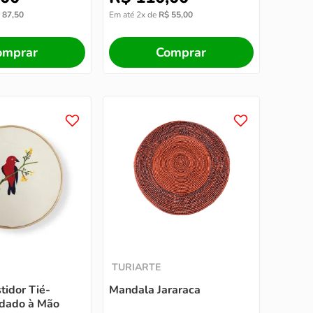
87
,
50
Em até
2
x de
R$
55
,
00
omprar
Comprar
TURIARTE
tidor Tié-
Mandala Jararaca
dado à Mão