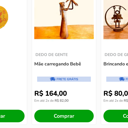
DEDO DE GENTE
DEDO DE G
Mãe carregando Bebê
Brincando 
R$
164
,
00
R$
80
,
0
Em até
2
x de
R$
82
,
00
Em até
2
x de
R$
ar
Comprar
C