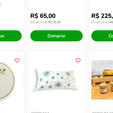
R$
65
,
00
R$
225
,
Em até
2
x de
R$
32
,
50
Em até
2
x de
R$
ar
Comprar
C