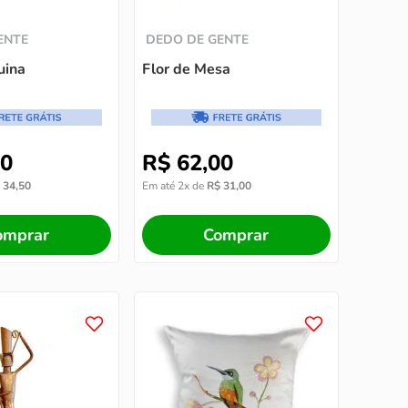
ENTE
DEDO DE GENTE
uina
Flor de Mesa
0
R$
62
,
00
34
,
50
Em até
2
x de
R$
31
,
00
omprar
Comprar