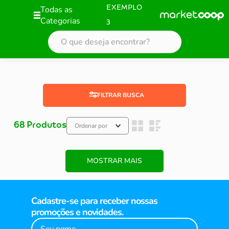
Todas as
EXEMPLO
Categorias
3
FILTRAR
68
Produtos
Ordenar por
MOSTRAR MAIS
Cadastre-se para receber nossas
promoções e novidades.