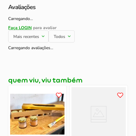
Avaliações
Carregando…
Mais recentes
Todos
Carregando avaliações…
quem viu, viu também
C
P