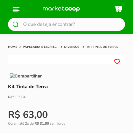
0
O que deseja encontrar?
PAPELARIA E ESCRITÓRIO
DIVERSOS
KIT TINTA DE TERRA
Compartilhar
Kit Tinta de Terra
Ref.:
:
3984
R$
63
,
00
Ou em até
2
x de
R$
31
,
50
sem juros