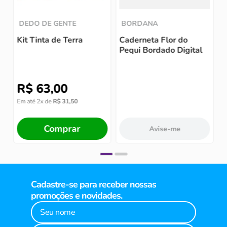
DEDO DE GENTE
BORDANA
Kit Tinta de Terra
Caderneta Flor do
Pequi Bordado Digital
R$
63
,
00
Em até
2
x de
R$
31
,
50
Comprar
Avise-me
Cadastre-se para receber nossas
promoções e novidades.