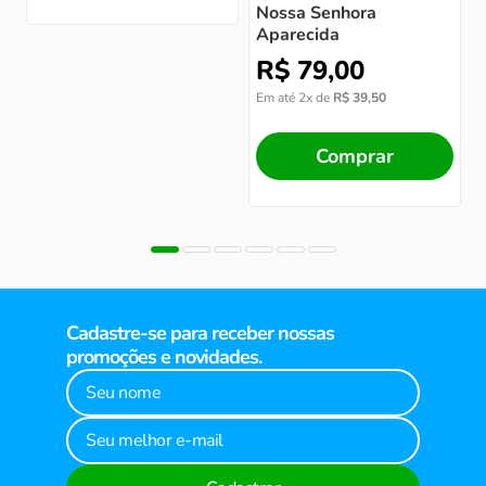
Nossa Senhora
Aparecida
R$
79
,
00
Em até
2
x de
R$
39
,
50
Comprar
Cadastre-se para receber nossas
promoções e novidades.