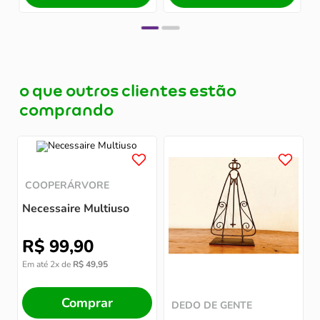
o que outros clientes estão
comprando
COOPERÁRVORE
Necessaire Multiuso
R$
99
,
90
E
Em até
2
x de
R$
49
,
95
Comprar
DEDO DE GENTE