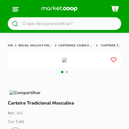
0
O que deseja encontrar?
BOLSA, MALAS E MOCHILAS
CARTEIRAS, CASES E PASTAS
CARTEIRA TRADICIONAL MASCULINA
Compartilhar
Carteira Tradicional Masculina
Ref.:
:
002
Cor
Café
: