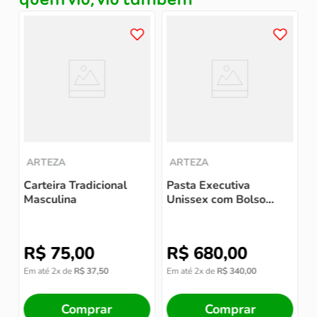
quem viu, viu também
P
A
ARTEZA
ARTEZA
Carteira Tradicional
Pasta Executiva
Masculina
Unissex com Bolso
Duplo e Alça Tiracolo
R$
75
,
00
R$
680
,
00
Em até
2
x de
R$
37
,
50
Em até
2
x de
R$
340
,
00
E
Comprar
Comprar