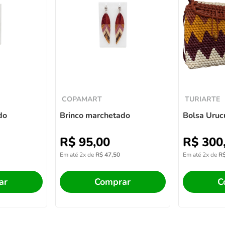
COPAMART
TURIARTE
do
Brinco marchetado
Bolsa Uruc
R$
95
,
00
R$
300
Em até
2
x de
R$
47
,
50
Em até
2
x de
R
ar
Comprar
C