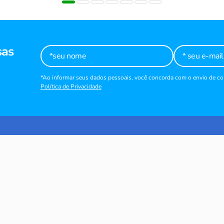
sas
*Ao informar seus dados pessoais, você concorda com o envio de 
Política de Privacidade
STITUCIONAL
POLÍTICAS
bre nós
Política de Privacida