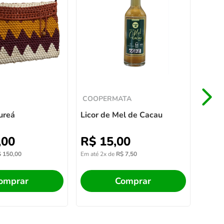
Licor
R$
Em até
COOPERMATA
ureá
Licor de Mel de Cacau
,
00
R$
15
,
00
$
150
,
00
Em até
2
x de
R$
7
,
50
omprar
Comprar