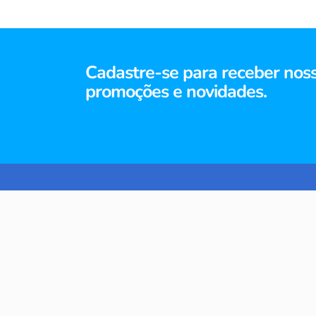
Cadastre-se para receber nos
promoções e novidades.
TERMOS MAIS BUSCADOS
1
º
café
2
º
bolsas
3
º
café casario drip coffee
SIGA-NOS
IN
4
º
porta celular feminino
So