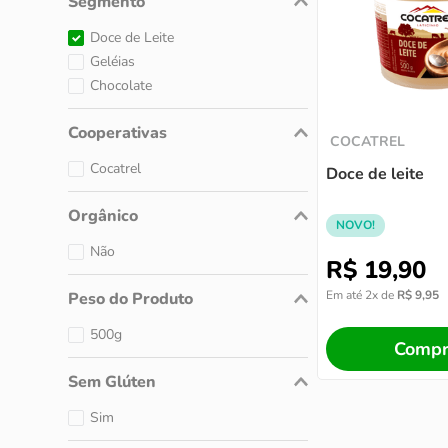
Doce de Leite
Geléias
Chocolate
Cooperativas
COCATREL
Cocatrel
Doce de leite
Orgânico
NOVO!
Não
R$
19
,
90
Em até
2
x de
R$
9
,
95
Peso do Produto
500g
Compr
Sem Glúten
Sim