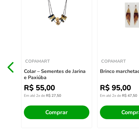
Grão
COPAMART
COPAMART
Colar – Sementes de Jarina
Brinco marcheta
e Paxiúba
R$
55
,
00
R$
95
,
00
Em até
2
x de
R$
27
,
50
Em até
2
x de
R$
47
,
50
Comprar
Compr