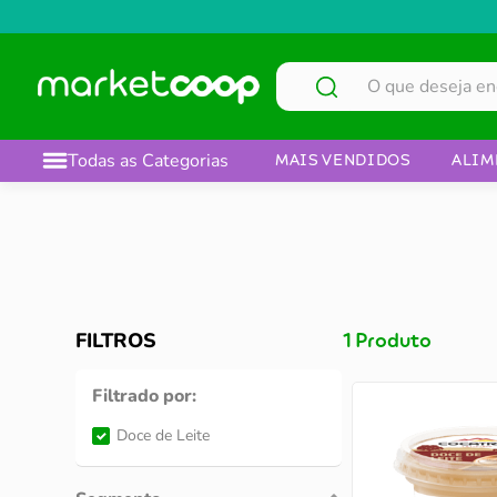
O que deseja encontrar?
Todas as Categorias
MAIS VENDIDOS
ALIM
FILTROS
1
Produto
Filtrado por:
Doce de Leite