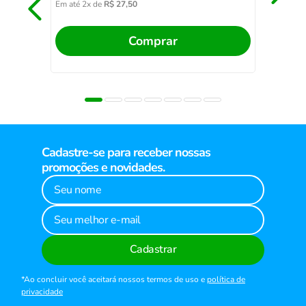
Em até
2
x de
R$
27
,
50
Comprar
Cadastre-se para receber nossas
promoções e novidades.
Cadastrar
*Ao concluir você aceitará nossos termos de uso e
política de
privacidade