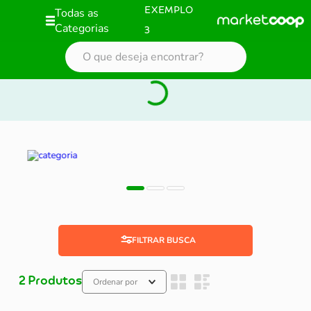
Todas as
EXEMPLO
Categorias
3
FILTRAR
2
Produtos
Ordenar por