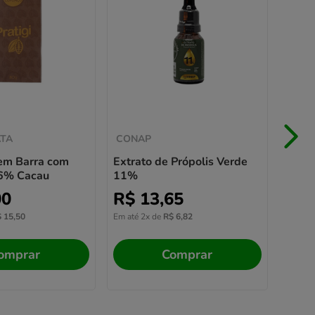
Compo
de Pr
R$
Em até
TA
CONAP
em Barra com
Extrato de Própolis Verde
6% Cacau
11%
00
R$
13
,
65
$
15
,
50
Em até
2
x de
R$
6
,
82
omprar
Comprar