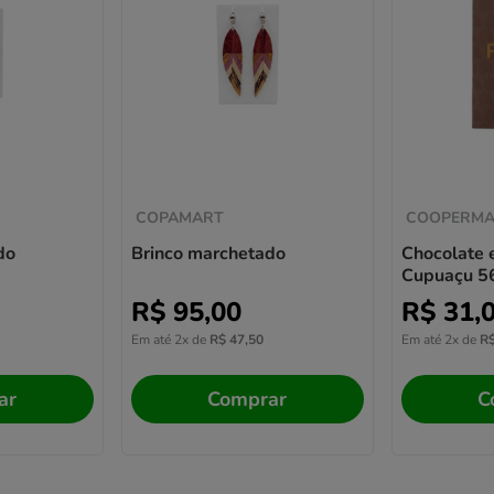
COPAMART
COOPERMA
do
Brinco marchetado
Chocolate 
Cupuaçu 5
R$
95
,
00
R$
31
,
Em até
2
x de
R$
47
,
50
Em até
2
x de
R
ar
Comprar
C