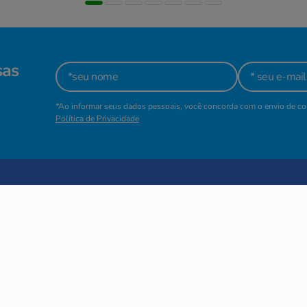
sas
*Ao informar seus dados pessoais, você concorda com o envio de 
Política de Privacidade
STITUCIONAL
POLÍTICAS
bre nós
Política de Privacida