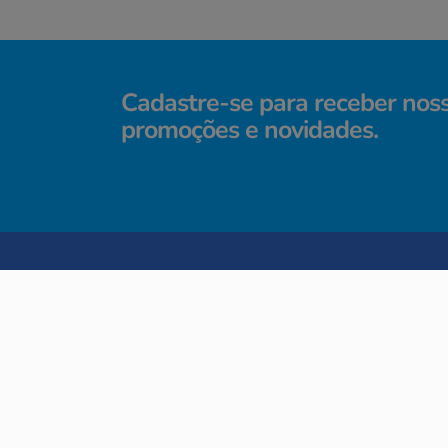
Cadastre-se para receber nos
promoções e novidades.
TERMOS MAIS BUSCADOS
1
º
café
2
º
bolsas
3
º
café casario drip coffee
SIGA-NOS
IN
4
º
porta celular feminino
So