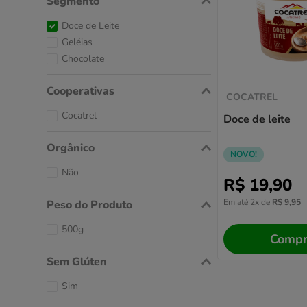
Doce de Leite
Geléias
Chocolate
Cooperativas
COCATREL
Cocatrel
Doce de leite
Orgânico
NOVO!
Não
R$
19
,
90
Em até
2
x de
R$
9
,
95
Peso do Produto
500g
Compr
Sem Glúten
Sim