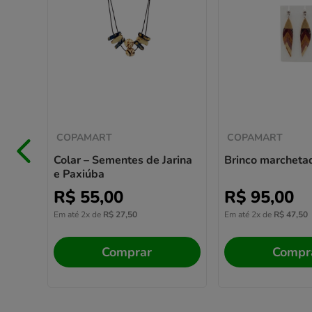
COPAMART
COPAMART
Colar – Sementes de Jarina
Brinco marcheta
e Paxiúba
R$
55
,
00
R$
95
,
00
Em até
2
x de
R$
27
,
50
Em até
2
x de
R$
47
,
50
Comprar
Compr