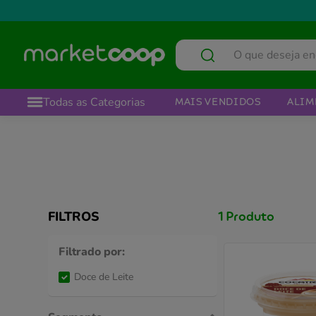
O que deseja encontrar?
Todas as Categorias
MAIS VENDIDOS
ALIM
FILTROS
1
Produto
Filtrado por:
Doce de Leite