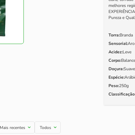
melhores regi
EXPERIÊNCIA 
Pureza e Qual
Torra
:
Branda
Sensorial
:
Aro
Acidez
:
Leve
Corpo
:
Balanc
Doçura
:
Suave
Espécie
:
Arábi
Peso
:
250g
Classificaçã
Mais recentes
Todos