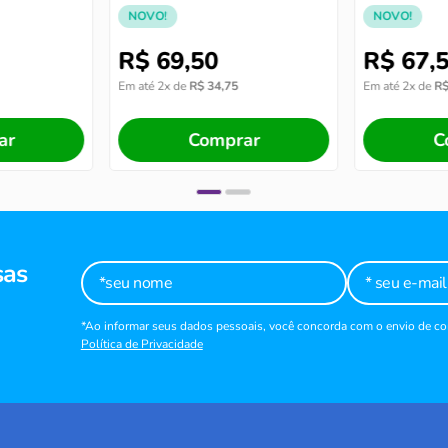
torrado e 
NOVO!
NOVO!
R$
69
,
50
R$
67
,
Em até
2
x de
R$
34
,
75
Em até
2
x de
R
ar
Comprar
C
sas
*Ao informar seus dados pessoais, você concorda com o envio de 
Política de Privacidade