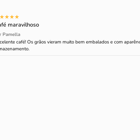
★
★
★
★
afé maravilhoso
r
Pamella
celente café! Os grãos vieram muito bem embalados e com aparênc
mazenamento.