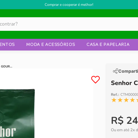
Comprar e cooperar é melhor!
ENTOS
MODA E ACESSÓRIOS
CASA E PAPELARIA
SENHOR CAFÉ GOURMET GRÃO.
Comparti
Senhor C
Ref.:
:
CTM0000
★
★
★
★
R$
24
Ou em até
2
x 