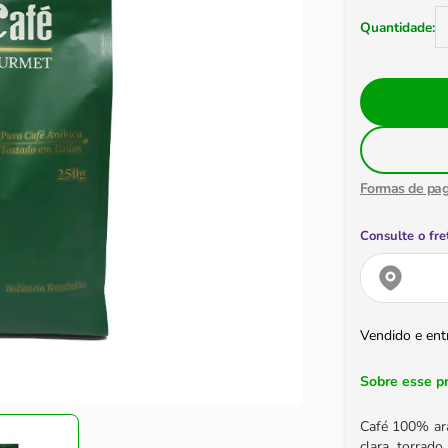
Formas de pa
Consulte o fre
Vendido e ent
Sobre esse p
Café 100% ará
clara, torrad