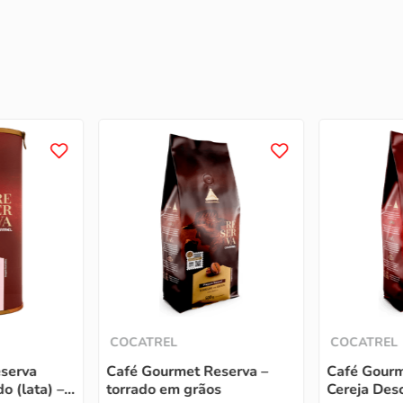
COCATREL
COCATREL
serva
Café Gourmet Reserva –
Café Gourm
o (lata) –
torrado em grãos
Cereja Des