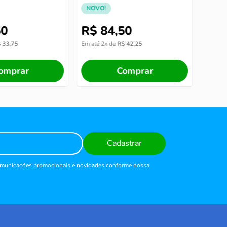
moído
NOVO!
50
R$
84
,
50
R$
$
33
,
75
Em até
2
x de
R$
42
,
25
Em até
omprar
Comprar
Cadastrar
comunicações promocionais e novidades conforme nossa