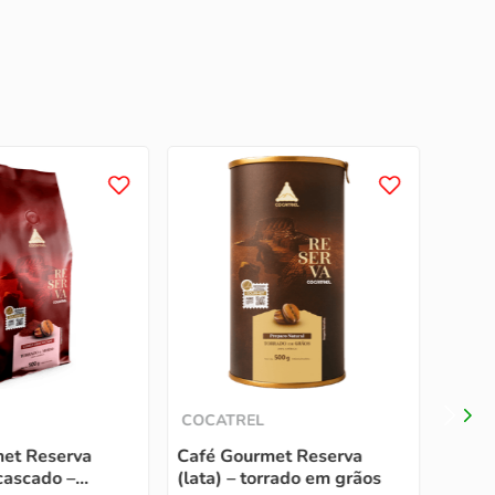
COCA
Café 
cápsu
NOVO
COCATREL
et Reserva
Café Gourmet Reserva
cascado –
(lata) – torrado em grãos