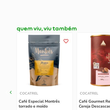
quem viu, viu também
rip
COCATREL
COCATREL
Café Especial Montrês
Café Gourmet Re
torrado e moído
Cereja Descascad