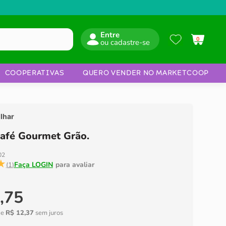
Entre
0
COOPERATIVAS
QUERO VENDER NO MARKETCOOP
lhar
afé Gourmet Grão.
02
★
(
1
)
,
75
de
R$
12
,
37
sem juros