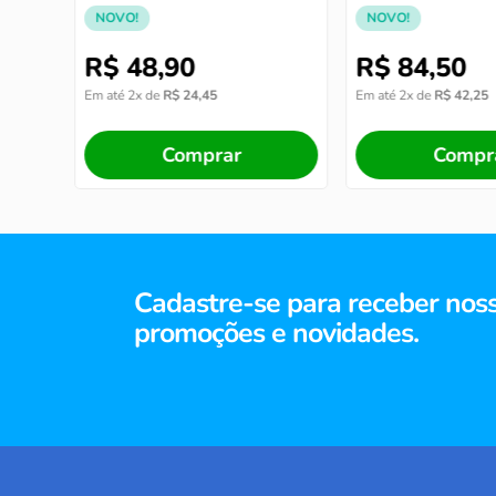
torrado e moído
NOVO!
NOVO!
R$
48
,
90
R$
84
,
50
Em até
2
x de
R$
24
,
45
Em até
2
x de
R$
42
,
25
Comprar
Compr
Cadastre-se para receber nos
promoções e novidades.