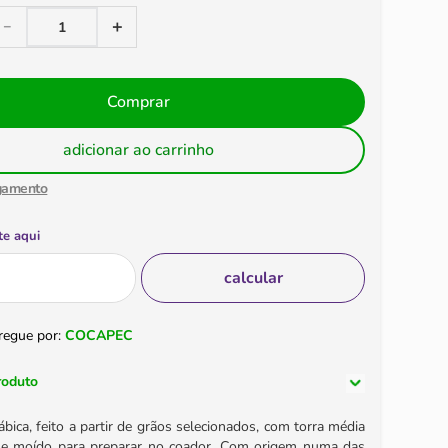
＋
－
Comprar
adicionar ao carrinho
gamento
te aqui
regue por:
COCAPEC
roduto
bica, feito a partir de grãos selecionados, com torra média
o e moído para preparar no coador. Com origem numa das