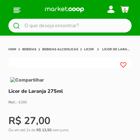
0
O que deseja encontrar?
BEBIDAS
BEBIDAS ALCOOLICAS
LICOR
LICOR DE LARANJA 275ML
Compartilhar
Licor de Laranja 275ml
Ref.:
:
4286
R$
27
,
00
Ou em até
2
x de
R$
13
,
50
sem juros