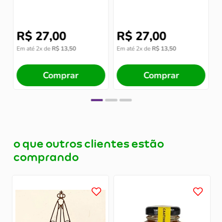
R$
27
,
00
R$
27
,
00
Em até
2
x de
R$
13
,
50
Em até
2
x de
R$
13
,
50
E
Comprar
Comprar
o que outros clientes estão
comprando