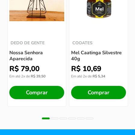
E
DEDO DE GENTE
COOATES
Nossa Senhora
Mel Caatinga Silvestre
Aparecida
40g
R$
79
,
00
R$
10
,
69
Em até
2
x de
R$
39
,
50
Em até
2
x de
R$
5
,
34
Comprar
Comprar