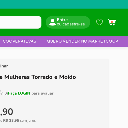
Entre
0
COOPERATIVAS
QUERO VENDER NO MARKETCOOP
lhar
e Mulheres Torrado e Moído
☆
(
0
)
,
90
de
R$
23
,
95
sem juros