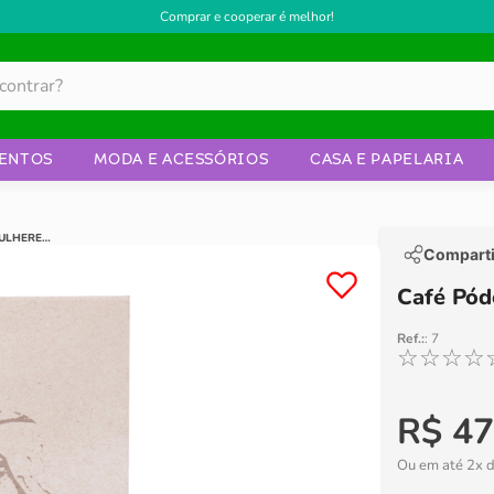
Comprar e cooperar é melhor!
ENTOS
MODA E ACESSÓRIOS
CASA E PAPELARIA
CAFÉ PÓDE MULHERES TORRADO E MOÍDO
Comparti
Café Pód
Ref.:
:
7
☆
☆
☆
☆
R$
47
Ou em até
2
x 