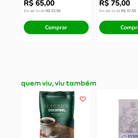
R$
65
,
00
R$
75
,
00
Em até
2
x de
R$
32
,
50
Em até
2
x de
R$
37
,
50
Comprar
Compr
quem viu, viu também
s