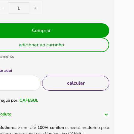
＋
－
Comprar
adicionar ao carrinho
gamento
te aqui
regue por:
CAFESUL
roduto
Mulheres
é um café
100% conilon
especial produzido pelo
heres e processado pela Cooperativa CAFESUL.