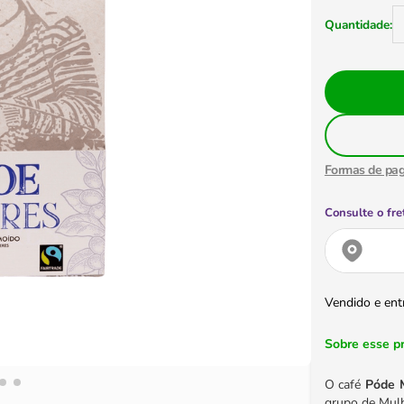
Formas de pa
Consulte o fre
Vendido e ent
Sobre esse p
O café
Póde 
grupo de Mul