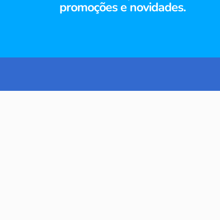
promoções e novidades.
TERMOS MAIS BUSCADOS
1
º
café
2
º
bolsas
SIGA-NOS
IN
3
º
porta celular feminino
So
4
º
cinto
Qu
5
º
café casario drip coffee
6
º
erva mate
7
º
arroz