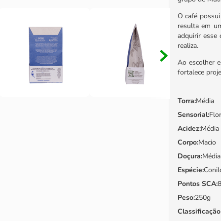
O café possui
resulta em um
adquirir esse
realiza.
Ao escolher e
fortalece proj
Torra
:
Média
Sensorial
:
Flo
Acidez
:
Média
Corpo
:
Macio
Doçura
:
Média
Espécie
:
Conil
Pontos SCA
:
8
Peso
:
250g
Classificaçã