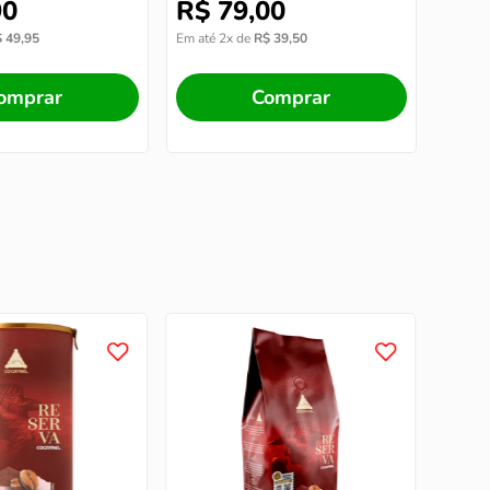
90
R$
79
,
00
$
49
,
95
Em até
2
x de
R$
39
,
50
omprar
Comprar
COCA
Café 
torra