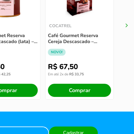
NOVO
COCATREL
et Reserva
Café Gourmet Reserva
ascado (lata) –
Cereja Descascado –
moído
torrado e moído
NOVO!
50
R$
67
,
50
R$
$
42
,
25
Em até
2
x de
R$
33
,
75
Em até
omprar
Comprar
Cadastrar