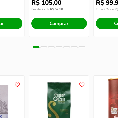
R$
105
,
00
R$
99
,
Em até
2
x de
R$
52
,
50
Em até
2
x de
R
ar
Comprar
C