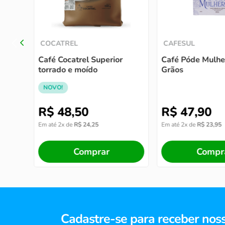
COCATREL
CAFESUL
Café Cocatrel Superior
Café Póde Mulhe
torrado e moído
Grãos
NOVO!
R$
48
,
50
R$
47
,
90
Em até
2
x de
R$
24
,
25
Em até
2
x de
R$
23
,
95
Comprar
Compr
Cadastre-se para receber nos