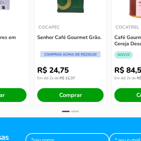
COCAPEC
COCATREL
res em
Senhor Café Gourmet Grão.
Café Gourm
Cereja Desc
torrado e 
NOVO!
R$
24
,
75
R$
84
,
Em até
2
x de
R$
12
,
37
Em até
2
x de
R
ar
Comprar
C
sas