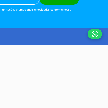
comunicações promocionais e novidades conforme nossa
AJUDA
de
Meus Pedidos
Perguntas Frequentes
Devolução
Fale Conosco
dições Gerais