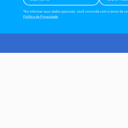
*Ao informar seus dados pessoais, você concorda com o envio de 
Política de Privacidade
STITUCIONAL
POLÍTICAS
bre nós
Política de Privacida
ero vender no Marketcoop
Política de Entrega
Política de Troca e 
Termo de Uso e Con