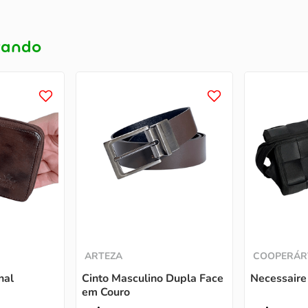
prando
ARTEZA
COOPERÁR
nal
Cinto Masculino Dupla Face
Necessaire
em Couro