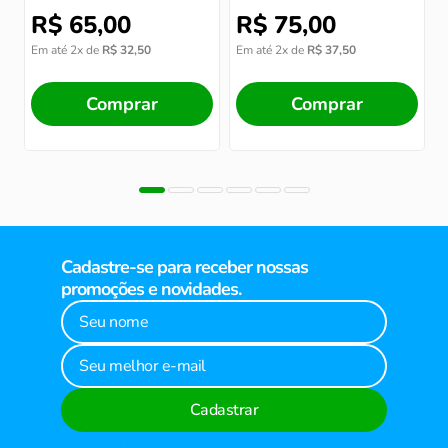
R$
65
,
00
R$
75
,
00
Em até
2
x de
R$
32
,
50
Em até
2
x de
R$
37
,
50
Comprar
Comprar
Cadastre-se para receber nossas
promoções e novidades.
Cadastrar