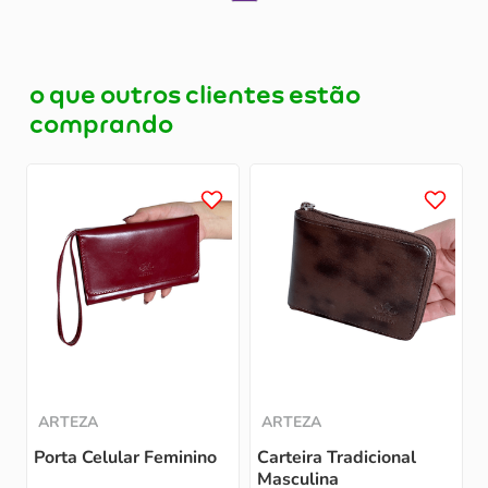
o que outros clientes estão
comprando
E
ARTEZA
ARTEZA
Porta Celular Feminino
Carteira Tradicional
Masculina