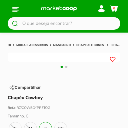
0
O que deseja encontrar?
MODA E ACESSÓRIOS
MASCULINO
CHAPÉUS E BONÉS
CHAPÉU COWBOY
Compartilhar
Chapéu Cowboy
Ref.:
:
RZ/COWBOYPRETOG
Tamanho
G
: