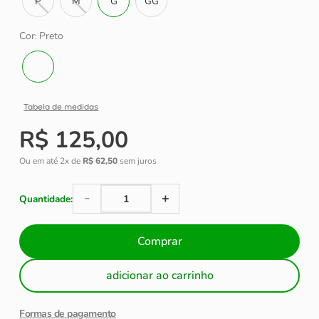
P
M
G
GG
Cor
Preto
:
Tabela de medidas
R$
125
,
00
Ou em até
2
x de
R$
62
,
50
sem juros
＋
－
Comprar
adicionar ao carrinho
Formas de pagamento